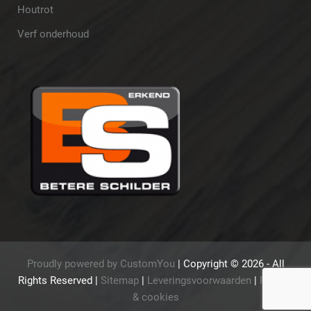
Houtrot
Verf onderhoud
Proudly powered by CustomYou
|
Copyright ©
2026 - All
Rights Reserved
|
Sitemap
|
Leveringsvoorwaarden
|
Privacy
& cookies