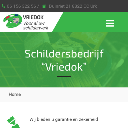
06 156 322 56 /
Duinriet 21 8322 CC Urk
VRIEDOK
Voor al uw
schilderwerk
Schildersbedrijf
“Vriedok”
Home
Wij bieden u garantie en zekerheid