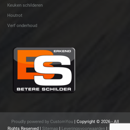
Keuken schilderen
Houtrot
Verf onderhoud
Proudly powered by CustomYou
|
Copyright ©
2026 - All
Rights Reserved
|
Sitemap
|
Leveringsvoorwaarden
|
Privacy