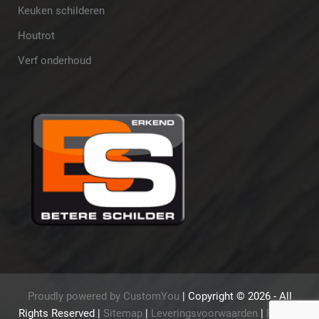
Keuken schilderen
Houtrot
Verf onderhoud
Proudly powered by CustomYou
|
Copyright ©
2026 - All
Rights Reserved
|
Sitemap
|
Leveringsvoorwaarden
|
Privacy